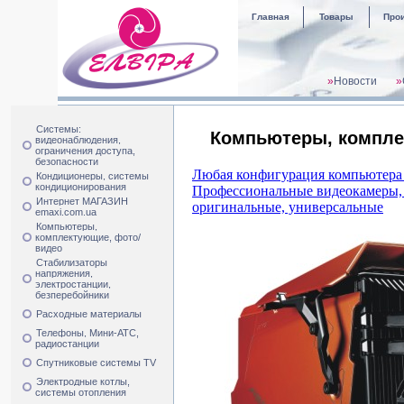
Главная
Товары
Про
»
Новости
»
Системы:
Компьютеры, компле
видеонаблюдения,
ограничения доступа,
безопасности
Любая конфигурация компьютера 
Кондиционеры, системы
кондиционирования
Профессиональные видеокамеры, о
Интернет МАГАЗИН
оригинальные, универсальные
emaxi.com.ua
Компьютеры,
комплектующие, фото/
видео
Стабилизаторы
напряжения,
электростанции,
безперебойники
Расходные материалы
Телефоны, Мини-АТС,
радиостанции
Спутниковые системы TV
Электродные котлы,
системы отопления