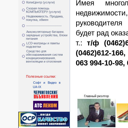
Имея много
КопиЦентр (услуги)
Скорая помощь
недвижимости, 
КОМПЬЮТЕРУ (услуги)
Недвижимость. Продажа,
покупка, обмен
руководителя
-------------------------------
будет рад оказ
Аккумуляторные батареи,
зарядные устройства, блоки
питания
т.:
т/ф (0462)6
LCD-матрицы и лампы
подсветки
(0462)612-166,
Средство для
обеззараживания систем
кондиционирования,
063 994-10-98, 
вентиляции и отопления
Полезные ссылки:
Cофт и Видео в
UA-IX
Главный риэлтор