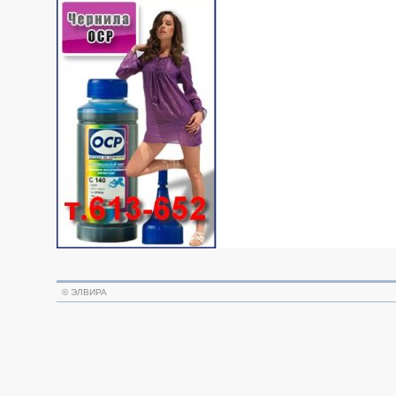
©
ЭЛВИРА