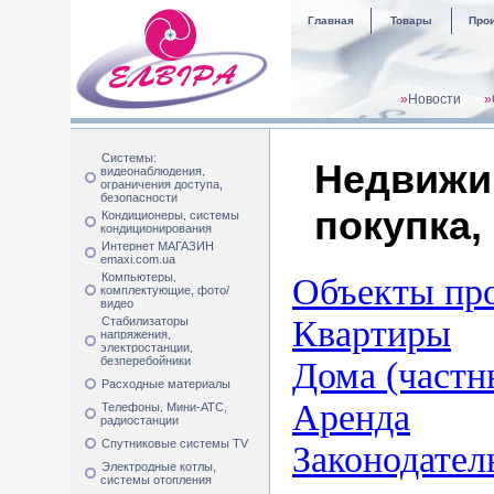
Главная
Товары
Про
»
Новости
»
Системы:
Недвижи
видеонаблюдения,
ограничения доступа,
безопасности
покупка,
Кондиционеры, системы
кондиционирования
Интернет МАГАЗИН
emaxi.com.ua
Компьютеры,
Объекты про
комплектующие, фото/
видео
Квартиры
Стабилизаторы
напряжения,
электростанции,
безперебойники
Дома (частн
Расходные материалы
Аренда
Телефоны, Мини-АТС,
радиостанции
Спутниковые системы TV
Законодател
Электродные котлы,
системы отопления