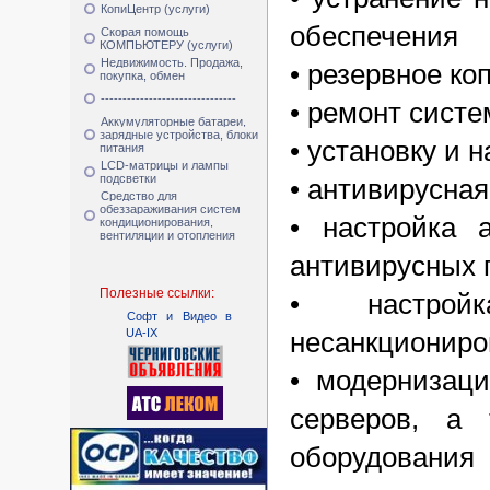
КопиЦентр (услуги)
обеспечения
Скорая помощь
КОМПЬЮТЕРУ (услуги)
Недвижимость. Продажа,
• резервное к
покупка, обмен
-------------------------------
• ремонт сист
Аккумуляторные батареи,
зарядные устройства, блоки
• установку и 
питания
LCD-матрицы и лампы
подсветки
• антивирусная
Средство для
обеззараживания систем
• настройка 
кондиционирования,
вентиляции и отопления
антивирусных 
Полезные ссылки:
• настрой
Cофт и Видео в
UA-IX
несанкциониро
• модернизац
серверов, а 
оборудования