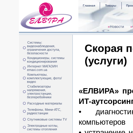
Главная
Товары
Про
»
Новости
»
Системы:
Скорая 
видеонаблюдения,
ограничения доступа,
безопасности
(услуги)
Кондиционеры, системы
кондиционирования
Интернет МАГАЗИН
emaxi.com.ua
Компьютеры,
комплектующие, фото/
видео
Стабилизаторы
«ЕЛВИРА» пре
напряжения,
электростанции,
безперебойники
ИT-аутсорсинг
Расходные материалы
• диагност
Телефоны, Мини-АТС,
радиостанции
Спутниковые системы TV
компьютеров
Электродные котлы,
системы отопления
• устранение 