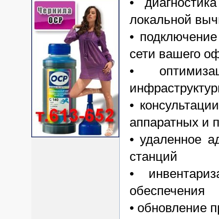
• диагностик
локальной выч
• подключение
сети вашего о
• оптимиза
инфраструкту
• консультаци
аппаратных и 
• удаленное а
станций
• инвентариз
обеспечения
• обновление 